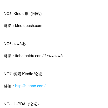
NO5. Kindle推（网站）
链接：kindlepush.com
NO6.azw3吧
链接：tieba.baidu.com/f?kw=azw3
NO7. 缤闹 Kindle 论坛
链接：
http://binnao.com/
NO8.Hi-PDA（论坛）