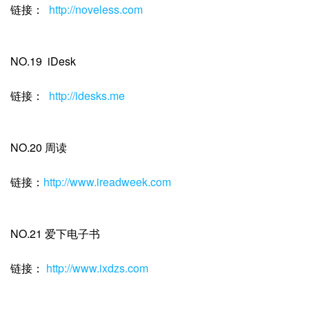
链接：
http://noveless.com
NO.19 iDesk
链接：
http://idesks.me
NO.20 周读
链接：
http://www.ireadweek.com
NO.21 爱下电子书
链接：
http://www.ixdzs.com