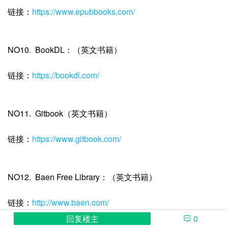
链接：
https://www.epubbooks.com/
NO10. BookDL：（英文书籍）
链接：
https://bookdl.com/
NO11. Gitbook（英文书籍）
链接：
https://www.gitbook.com/
NO12. Baen Free Library：（英文书籍）
链接：
http://www.baen.com/
回复楼主
0