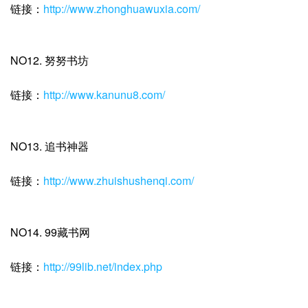
链接：
http://www.zhonghuawuxia.com/
NO12. 努努书坊
链接：
http://www.kanunu8.com/
NO13. 追书神器
链接：
http://www.zhuishushenqi.com/
NO14. 99藏书网
链接：
http://99lib.net/index.php