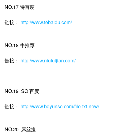
NO.17 特百度
链接：
http://www.tebaidu.com/
NO.18 牛推荐
链接：
http://www.niutuijian.com/
NO.19 SO 百度
链接：
http://www.bdyunso.com/file-txt-new/
NO.20 屌丝搜