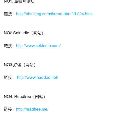
NO1. 威锋网论坛
链接：
http://bbs.feng.com/thread-htm-fid-224.html
NO2.Sokindle（网站）
链接：
http://www.sokindle.com/
NO3.好读（网站）
链接：
http://www.haodoo.net/
NO4. Readfree（网站）
链接：
http://readfree.me/