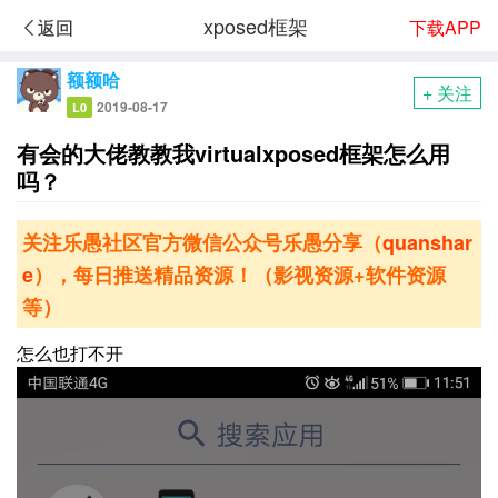
xposed框架
下载APP
返回
额额哈
+ 关注
2019-08-17
L0
有会的大佬教教我virtualxposed框架怎么用
吗？
关注乐愚社区官方微信公众号乐愚分享（
quanshar
e
），每日推送精品资源！（影视资源+软件资源
等）
怎么也打不开