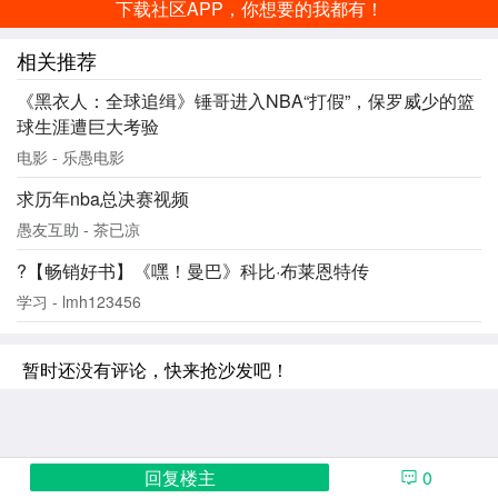
下载社区APP，你想要的我都有！
相关推荐
《黑衣人：全球追缉》锤哥进入NBA“打假”，保罗威少的篮
球生涯遭巨大考验
电影 - 乐愚电影
求历年nba总决赛视频
愚友互助 - 茶已凉
?【畅销好书】《嘿！曼巴》科比·布莱恩特传
学习 - lmh123456
暂时还没有评论，快来抢沙发吧！
回复楼主
0