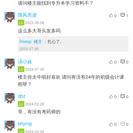
请问楼主能找到专升本学习资料不？
随风而逝
|
0
1
2023-06-08
L0
这么多大哥头发多吗
freesp
楼主
：扎心了。
2023-07-30
汤小妹
|
0
0
2024-01-20
L0
楼主你太牛啦好喜欢 请问有没有24年的初级会计课
程呀？
qbz
|
0
0
2024-02-26
L0
哥，有没有考药师的
shying
|
0
0
2024-03-02
L0