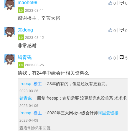
maohe99
|
0
0
2023-03-11
L0
感谢楼主，辛苦大佬
东dong
|
0
0
2023-03-12
L0
非常感谢
锖青磁
|
0
5
2023-03-25
L0
请我，有24年中级会计相关资料么
freesp
楼主
：23年的有的，但是还没有更新完。
2023-03-26
锖青磁
：回复 freesp：迫切需要 没更新完也没关系 求求求
2023-04-06
freesp
楼主
：2022年三大网校中级会计师
阿里云链接
2023-04-08
查看剩余2条回复