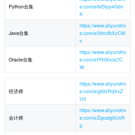
Python合集
e.com/s/6rDipy4Gdn
K
https://www.aliyundriv
Java合集
e.com/s/29ncfbXzCM
v
https://www.aliyundriv
Oracle合集
e.com/s/tYhfXxcs7C
W
https://www.aliyundriv
经济师
e.com/s/g69zRqVxZ
U3
https://www.aliyundriv
会计师
e.com/s/Zgoatg5UxR
g