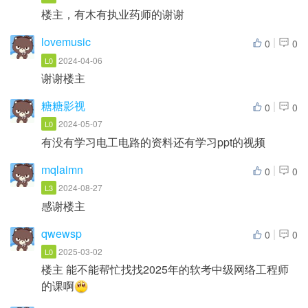
楼主，有木有执业药师的谢谢
lovemusic
|
0
0
2024-04-06
L0
谢谢楼主
糖糖影视
|
0
0
2024-05-07
L0
有没有学习电工电路的资料还有学习ppt的视频
mqlaimn
|
0
0
2024-08-27
L3
感谢楼主
qwewsp
|
0
0
2025-03-02
L0
楼主 能不能帮忙找找2025年的软考中级网络工程师
的课啊