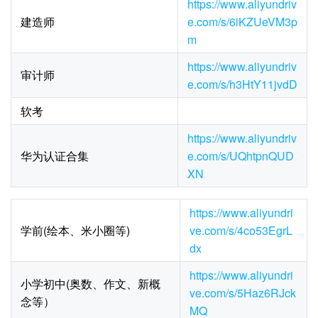
https://www.aliyundriv
建造师
e.com/s/6iKZUeVM3p
m
https://www.aliyundriv
审计师
e.com/s/h3HtY11jvdD
软考
https://www.aliyundriv
华为认证合集
e.com/s/UQhtpnQUD
XN
https://www.aliyundri
学前(绘本、米小圈等)
ve.com/s/4co53EgrL
dx
https://www.aliyundri
小学初中(奥数、作文、新概
ve.com/s/5Haz6RJck
念等）
MQ