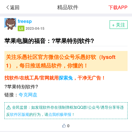
精品软件
下载APP
返回
freesp
+ 关注
2023-04-15
L5
苹果电脑的福音：?苹果特别软件?
关注乐愚社区官方微信公众号乐愚好软（
lysoft
1
），每日推送精品软件，你懂的！
找软件/在线工具/官网就用
探索兔
，干净无广告！
?苹果特别软件?
链接：
夸克网盘
全民监督：如发现软件存在强制弹框加QQ群/公众号/诱导分享等违
反
软件区版规
的行为，请
点我积极举报
！
0