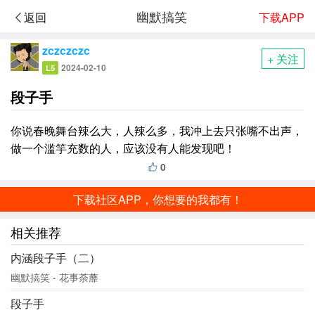
幽默搞笑
下载APP
返回
zczczczc
+ 关注
2024-02-10
L5
段子手
你说春晚舞台辣么大，人辣么多，我冲上去只张嘴不出声，
做一个滥竽充数的人，应该没有人能发现吧！
0
下载社区APP，你想要的我都有！
相关推荐
内涵段子手（二）
幽默搞笑 - 花事荼蘼
段子手