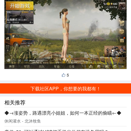
5
下载社区APP，你想要的我都有！
相关推荐
◆→涨姿势，路遇漂亮小姐姐，如何一本正经的偷瞄←◆
休闲灌水 - 北沐牧鱼