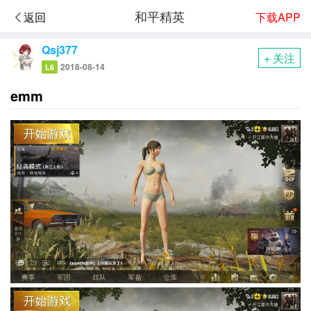
和平精英
下载APP
返回
Qsj377
+ 关注
2018-08-14
L6
emm