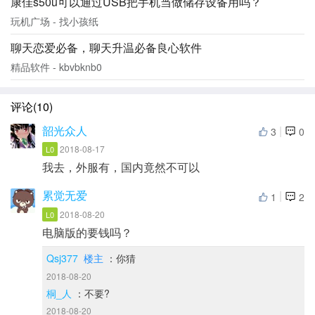
康佳s50u可以通过USB把手机当做储存设备用吗？
玩机广场 - 找小孩纸
聊天恋爱必备，聊天升温必备良心软件
精品软件 - kbvbknb0
评论(10)
韶光众人
|
3
0
2018-08-17
L0
我去，外服有，国内竟然不可以
累觉无爱
|
1
2
2018-08-20
L0
电脑版的要钱吗？
Qsj377
楼主
：你猜
2018-08-20
桐_人
：不要?
2018-08-20