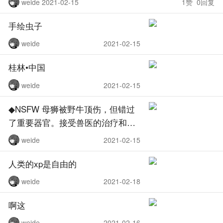
weide 2021-02-15
1赞 0回复
手绘虫子
weide
2021-02-15
桂林•中国
weide
2021-02-15
◆NSFW 母狮被野牛顶伤，但错过
了重要器官。接受兽医的治疗和康
复，伤口在愈合过程中撕裂
weide
2021-02-15
人类的xp是自由的
weide
2021-02-18
啊这
weide
2021-02-16