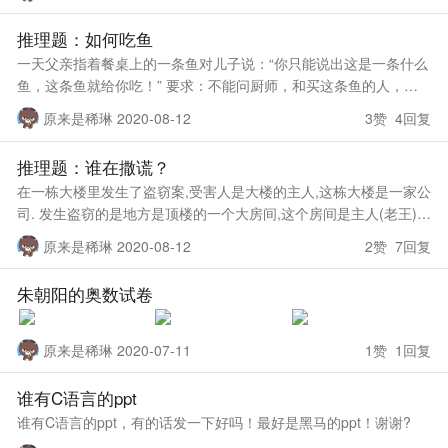
推理题：如何吃鱼
一天父亲指着餐桌上的一条鱼对儿子说：“你只能说出这是一条什么
鱼，这条鱼就给你吃！” 要求：不能问厨师，和买这条鱼的人，也
不能离开家。 问：儿子要如何才能吃到鱼？
原来是稀琳 2020-08-12
3赞 4回复
———————————————— 本题
推理题：谁在撒谎？
在一栋大楼里发生了盗窃案,受害人是大楼的主人,这栋大楼是一家公
司. 发生盗窃的是地方是顶楼的一个大房间,这个房间是主人(老王)平
时来不及回家住的地方.这个房子有四室两厅的规模,失窃的是一笔巨
原来是稀琳 2020-08-12
2赞 7回复
款.接到报
朱朝阳的奥数试卷
原来是稀琳 2020-07-11
1赞 1回复
谁有C语言的ppt
谁有C语言的ppt，有的话发一下好吗！最好是黑马的ppt！谢谢?