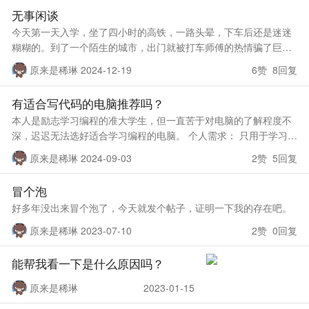
无事闲谈
今天第一天入学，坐了四小时的高铁，一路头晕，下车后还是迷迷
糊糊的。到了一个陌生的城市，出门就被打车师傅的热情骗了巨额
的打车费[泪][泪][泪]。 到了学校报名，本来一切顺利，可到了领取
原来是稀琳 2024-12-19
6赞 8回复
军训票的时候，被
有适合写代码的电脑推荐吗？
本人是励志学习编程的准大学生，但一直苦于对电脑的了解程度不
深，迟迟无法选好适合学习编程的电脑。 个人需求： 只用于学习，
不玩游戏，偶然刷剧，查资料 个人预算：7000以下 还请大佬们多
原来是稀琳 2024-09-03
2赞 5回复
多指点，推荐。
冒个泡
好多年没出来冒个泡了，今天就发个帖子，证明一下我的存在吧。
原来是稀琳 2023-07-10
2赞 0回复
能帮我看一下是什么原因吗？
原来是稀琳
2023-01-15