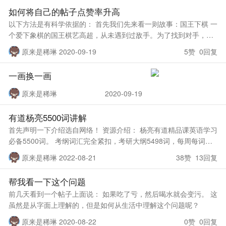
如何将自己的帖子点赞率升高
以下方法是有科学依据的： 首先我们先来看一则故事：国王下棋 一
个爱下象棋的国王棋艺高超，从未遇到过敌手。为了找到对手，他
下了一份诏书，说不管是谁，只要下棋赢了国王，国王就会答应他
原来是稀琳 2020-09-19
5赞 0回复
任何一个要求。
一画换一画
原来是稀琳
2020-09-19
有道杨亮5500词讲解
首先声明一下介绍选自网络！ 资源介绍： 杨亮有道精品课英语学习
必备5500词。 考纲词汇完全紧扣，考研大纲5498词，每周每词均
有详尽编号，确保你背得精准、背得有用。 同源词汇，归类记忆，
原来是稀琳 2022-08-21
38赞 13回复
读音、写法相
帮我看一下这个问题
前几天看到一个帖子上面说： 如果吃了亏，然后喝水就会变污。 这
虽然是从字面上理解的，但是如何从生活中理解这个问题呢？
原来是稀琳 2020-08-22
0赞 0回复