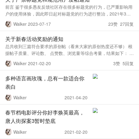
前言 鉴于很多愚友反馈社区存在很多标题党的行为，已严重影响用
户的使用体验，因此即日起对标题党的行为进行整治，2021年3月1
号前请大家自行检查和学习发帖规范，3月1号后如果仍有不规范的
Walker 2023-07-17
23赞 27回复
管理会给予删除处
关于新春活动奖励的通知
总共收到三篇符合要求的原创帖（看来大家的原创热度还不够） 根
据帖子质量、评论数、 点赞数、浏览量等综合考量，结果如下： 一
等奖 【原创】#教程# 轻松访问play商店，无需安装三件套 二等奖
Walker 2021-02-20
3赞 5回复
【原创
多种语言画玫瑰，总有一款适合你
表白
Walker
2021-04-20
春节档电影评分你好李焕英最高，
唐人街探案3暂时垫底
Walker
2021-02-20