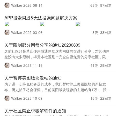
一边基于Discuz搭建了人生中的第一个社区-云搜社区，运营了差不
Walker 2026-06-14
68赞 87回复
多两年时间，一直不
APP搜索闪退&无法搜索问题解决方案
Walker 2025-03-06
8赞 33回复
关于限制部分网盘分享的通知20230809
之前社区只是禁止使用城通网盘这类网赚网盘进行分享，对其他网
盘没有太多限制，毕竟本社区是个完全自愿免费的分享社区，限制
太多怕打击大家的发帖积极性，但有些网盘需注册+安装APP才能下
Walker 2023-11-19
41赞 29回复
载，非会员还限速，非常
关于暂停美图版块发帖的通知
为了进一步降低服务器的成本，我们暂时停止美图版块的新帖发
布，历史帖子将会保留，目前美图版块现存的主题帖有1万+，我们
将做随机展示（默认排序时），所以对于看帖人来说影响不大，1万
Walker 2023-10-09
18赞 22回复
+的帖子能看很久了。 非
关于社区禁止求破解软件的通知